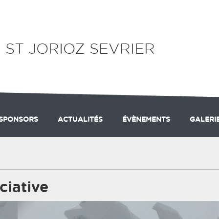
 ST JORIOZ SEVRIER
SPONSORS
ACTUALITÉS
ÉVÈNEMENTS
GALERI
SORTIES À THEME
INSCRIPTIONS AUX SORTIES
PRÉSENTATION
ADH
ciative