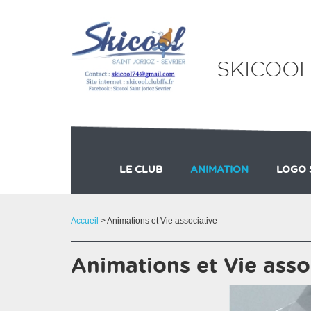
Panneau de gestion des cookies
SKICOOL
LE CLUB
ANIMATION
LOGO 
L'ENCADREMENT
BOURSE AUX SKIS
LE COMITE
Accueil
> Animations et Vie associative
Animations et Vie asso