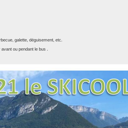
becue, galette, déguisement, etc.
 avant ou pendant le bus .